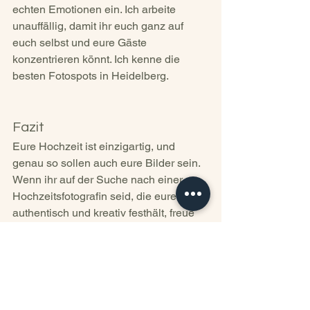
echten Emotionen ein. Ich arbeite 
unauffällig, damit ihr euch ganz auf 
euch selbst und eure Gäste 
konzentrieren könnt. Ich kenne die 
besten Fotospots in Heidelberg.
Fazit
Eure Hochzeit ist einzigartig, und 
genau so sollen auch eure Bilder sein. 
Wenn ihr auf der Suche nach einer 
Hochzeitsfotografin seid, die euren Tag 
authentisch und kreativ festhält, freue 
ich mich, euch kennenzulernen und 
eure Geschichte in Bildern zu erzählen.
Kontakt:
 Meldet euch gerne, um mehr 
über meine Arbeit zu erfahren und 
einen Termin zu vereinbaren.